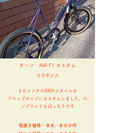
​ターン AM F1 カスタム
５０サイズ
２０インチのBMXスタイルを
ドロップタイプにカスタムしました。ロ
ングライドもばっちりです
税抜き価格：８９，８００円