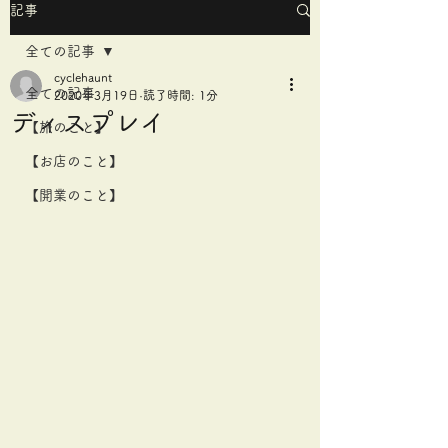
記事
全ての記事
cyclehaunt
全ての記事
2020年3月19日
読了時間: 1分
ディスプレイ
【旅のこと】
【お店のこと】
【開業のこと】