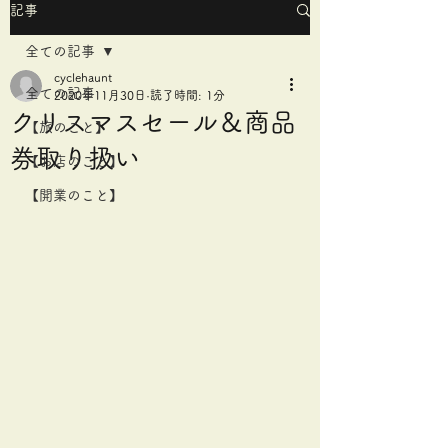
記事
全ての記事
cyclehaunt
全ての記事
2020年11月30日
読了時間: 1分
クリスマスセール＆商品
【旅のこと】
券取り扱い
【お店のこと】
【開業のこと】