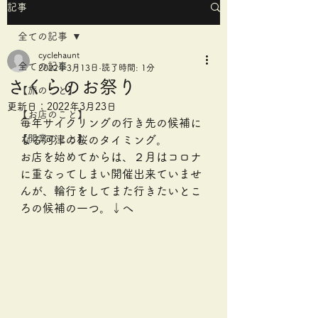
記事
全ての記事
cyclehaunt
全ての記事
2022年3月13日
読了時間: 1分
さくらのお祭り
【旅のこと】
更新日：
2022年3月23日
【お店のこと】
毎年サイクリングの行き先の候補に
【開業のこと】
なる河津の桜のタイミング。
お店を始めてからは、２月はコロナ
に重なってしまい開催出来ていませ
んが、輪行をしてまた行きたいとこ
ろの候補の一つ。↓へ